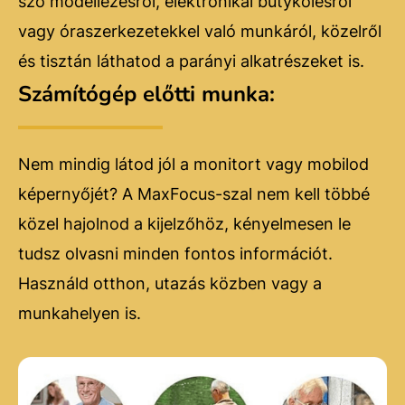
szó modellezésről, elektronikai bütykölésről
vagy óraszerkezetekkel való munkáról, közelről
és tisztán láthatod a parányi alkatrészeket is.
Számítógép előtti munka:
Nem mindig látod jól a monitort vagy mobilod
képernyőjét? A MaxFocus-szal nem kell többé
közel hajolnod a kijelzőhöz, kényelmesen le
tudsz olvasni minden fontos információt.
Használd otthon, utazás közben vagy a
munkahelyen is.