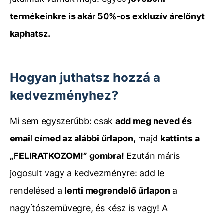
termékeinkre is akár 50%-os exkluzív árelőnyt
kaphatsz.
Hogyan juthatsz hozzá a
kedvezményhez?
Mi sem egyszerűbb: csak
add meg neved és
email címed az alábbi űrlapon,
majd
kattints a
„FELIRATKOZOM!” gombra!
Ezután máris
jogosult vagy a kedvezményre: add le
rendelésed a
lenti megrendelő űrlapon
a
nagyítószemüvegre, és kész is vagy! A