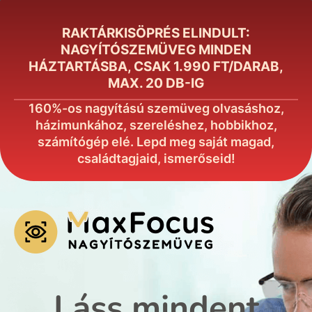
RAKTÁRKISÖPRÉS ELINDULT:
NAGYÍTÓSZEMÜVEG MINDEN
HÁZTARTÁSBA, CSAK 1.990 FT/DARAB,
MAX. 20 DB-IG
160%-os nagyítású szemüveg olvasáshoz,
házimunkához, szereléshez, hobbikhoz,
számítógép elé. Lepd meg saját magad,
családtagjaid, ismerőseid!
Láss mindent