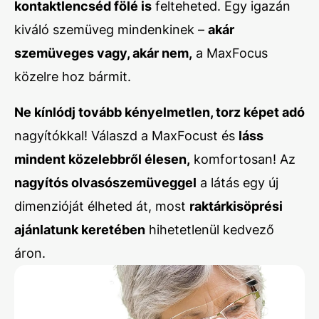
kontaktlencséd fölé is
felteheted. Egy igazán
kiváló szemüveg mindenkinek –
akár
szemüveges vagy, akár nem,
a MaxFocus
közelre hoz bármit.
Ne kínlódj tovább kényelmetlen, torz képet adó
nagyítókkal! Válaszd a MaxFocust és
láss
mindent közelebbről élesen,
komfortosan! Az
nagyítós olvasószemüveggel
a látás egy új
dimenzióját élheted át, most
raktárkisöprési
ajánlatunk keretében
hihetetlenül kedvező
áron.