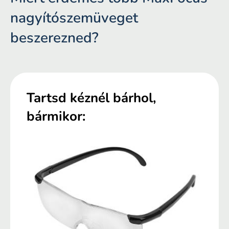
nagyítószemüveget
beszerezned?
Tartsd kéznél bárhol,
bármikor: