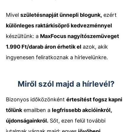
Mivel
születésnapját ünnepli blogunk,
ezért
különleges raktárkisöprő kedvezménnyel
készültünk: a
MaxFocus nagyítószemüveget
1.990 Ft/darab áron érhetik el
azok, akik
ingyenesen feliratkoznak a hírlevelünkre.
Miről szól majd a hírlevél?
Bizonyos időközönként
értesítést fogsz kapni
tőlünk
emailben a
legfrissebb akcióinkról,
újdonságainkról.
Sőt, ezen felül további
jutalmak várnak majd: egyes
jövőbeni