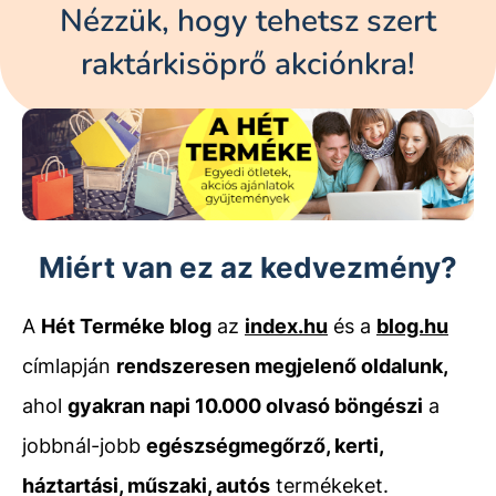
Nézzük, hogy tehetsz szert
raktárkisöprő akciónkra!
Miért van ez az kedvezmény?
A
Hét Terméke blog
az
index.hu
és a
blog.hu
címlapján
rendszeresen megjelenő oldalunk,
ahol
gyakran napi 10.000 olvasó böngészi
a
jobbnál-jobb
egészségmegőrző, kerti,
háztartási, műszaki, autós
termékeket.