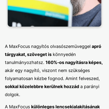
A MaxFocus nagyítós olvasószemüveggel
apró
tárgyakat, szöveget is
könnyedén
tanulmányozhatsz.
160%-os nagyításra képes,
akár egy nagyító, viszont nem szükséges
folyamatosan kézbe fognod. Amint felveszed,
sokkal közelebbre kerülnek hozzád
a parányi
dolgok.
A MaxFocus
különleges lencsekialakításának