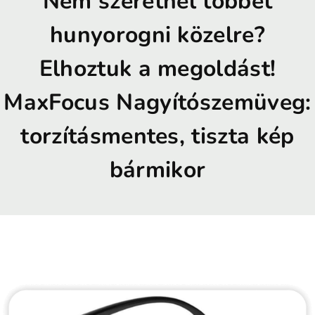
Nem szeretnél többet
hunyorogni közelre?
Elhoztuk a megoldást!
MaxFocus Nagyítószemüveg:
torzításmentes, tiszta kép
bármikor