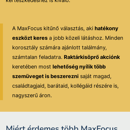
kertészkedéshez is kiváló.
A MaxFocus kitűnő választás, aki
hatékony
eszközt keres
a jobb közeli látáshoz. Minden
korosztály számára ajánlott találmány,
számtalan feladatra.
Raktárkisöprő akciónk
keretében most
lehetőség nyílik több
szemüveget is beszerezni
saját magad,
családtagjaid, barátaid, kollégáid részére is,
nagyszerű áron.
Miért érdemes több MaxFocus