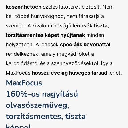
köszönhetően
széles látóteret biztosít. Nem
kell többé hunyorognod, nem fárasztja a
szemed. A kiváló minőségű
lencsék tiszta,
torzításmentes képet nyújtanak
minden
helyzetben. A lencsék
speciális bevonattal
rendelkeznek, amely megvédi őket a
karcolódástól és a szennyeződésektől. Így a
MaxFocus
hosszú évekig hűséges társad
lehet.
MaxFocus
160%-os nagyítású
olvasószemüveg,
torzításmentes, tiszta
képpel